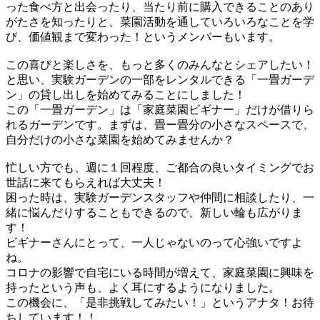
った食べ方と出会ったり、当たり前に購入できることのあり
がたさを知ったりと、菜園活動を通していろいろなことを学
び、価値観まで変わった！というメンバーもいます。
この喜びと楽しさを、もっと多くのみんなとシェアしたい！
と思い、実験ガーデンの一部をレンタルできる「一畳ガーデ
ン」の貸し出しを始めてみることにしました！
この「一畳ガーデン」は「家庭菜園ビギナー」だけが借りら
れるガーデンです。まずは、畳ー畳分の小さなスペースで、
自分だけの小さな菜園を始めてみませんか？
忙しい方でも、週に１回程度、ご都合の良いタイミングでお
世話に来てもらえれば大丈夫！
困った時は、実験ガーデンスタッフや仲間に相談したり、一
緒に悩んだりすることもできるので、新しい輪も広がりま
す！
ビギナーさんにとって、一人じゃないのって心強いですよ
ね。
コロナの影響で自宅にいる時間が増えて、家庭菜園に興味を
持ったという声も、よく耳にするようになりました。
この機会に、「是非挑戦してみたい！」というアナタ！お待
ちしています！！