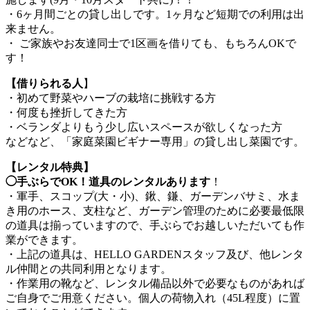
・6ヶ月間ごとの貸し出しです。1ヶ月など短期での利用は出
来ません。
・ ご家族やお友達同士で1区画を借りても、もちろんOKで
す！
【借りられる人
】
・初めて野菜やハーブの栽培に挑戦する方
・何度も挫折してきた方
・ベランダよりもう少し広いスペースが欲しくなった方
などなど、「家庭菜園ビギナー専用」の貸し出し菜園です。
【レンタル特典】
◯手ぶらでOK！道具のレンタルあります
！
・軍手、スコップ(大・小)、鍬、鎌、ガーデンバサミ、水ま
き用のホース、支柱など、ガーデン管理のために必要最低限
の道具は揃っていますので、手ぶらでお越しいただいても作
業ができます。
・上記の道具は、HELLO GARDENスタッフ及び、他レンタ
ル仲間との共同利用となります。
・作業用の靴など、レンタル備品以外で必要なものがあれば
ご自身でご用意ください。個人の荷物入れ（45L程度）に置