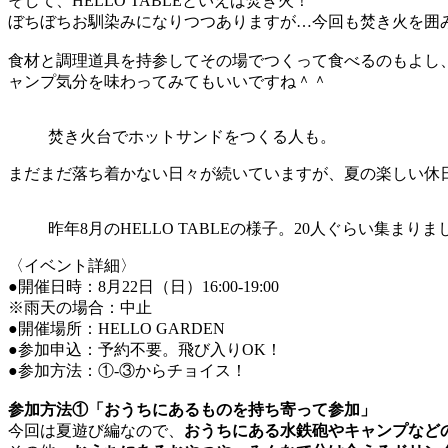
そして、HELLO TABLEといえば焚き火！
ぼちぼちお馴染みになりつつありますが…今回も焚き火を囲
食材と調理道具を持参してその場でつくって食べるのもよし
ャンプ気分を味わってみてもいいですね＾＾
焚き火台でホットサンドをつくる人も。
まだまだ落ち着かない日々が続いていますが、夏の楽しい休日
昨年8月のHELLO TABLEの様子。20人ぐらい集まりま
〈イベント詳細〉
●開催日時：8月22日（日）16:00-19:00
※雨天の場合：中止
●開催場所：HELLO GARDEN
●参加申込：予約不要。飛び入りOK！
●参加方法：①-③からチョイス！
参加方法①「おうちにあるものを持ち寄って参加」
今回は夏遊び編なので、
おうちにある水鉄砲やキャンプなど