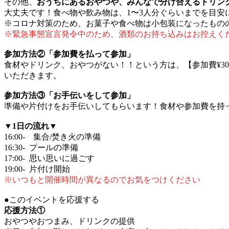
その他、
おうちにあるおやつや、みんなで分け合えるドリン
大丈夫です！食べ物や飲み物は、1〜3人分ぐらいまでを目安
※コロナ対策のため、お菓子や食べ物は小包装になったもの
※緊急事態宣言発令中のため、酒類のお持ち込みはお控えく
参加方法②「参加費を払って参加」
食材やドリンク、おやつがない！！という方は、【参加費¥3
いただきます。
参加方法③「お手伝いをして参加」
準備や片付けをお手伝いしてもらいます！食材や参加費を持
▼1日の流れ▼
16:00- 集合/焚き火の準備
16:30- プールの準備
17:00- 思い思いに過ごす
19:00- 片付け開始
※いつもと開催時間が異なるのでお気をつけください
●このイベントを応援する
応援方法①
おやつやおつまみ、ドリンクの提供