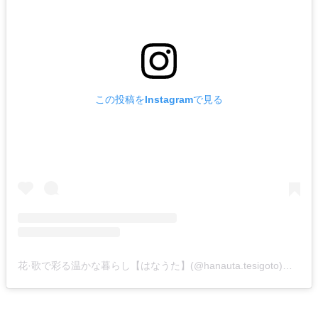
この投稿をInstagramで見る
花·歌で彩る温かな暮らし【はなうた】(@hanauta.tesigoto)がシェアした投稿