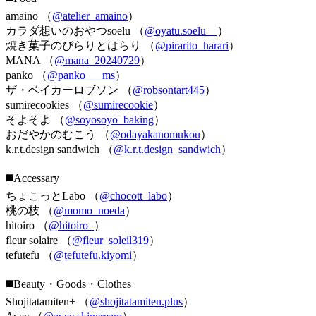
amaino （
@atelier_amaino
）
カラダ想いのおやつsoelu （
@oyatu.soelu__
）
焼き菓子のぴらりとはらり （
@pirarito_harari
）
MANA （
@mana_20240729
）
panko （
@panko___ms
）
ザ・ベイカーロブソン （
@robsontart445
）
sumirecookies （
@sumirecookie
）
そよそよ （
@soyosoyo_baking
）
おだやかのむこう （
@odayakanomukou
）
k.r.t.design sandwich （
@k.r.t.design_sandwich
）
◼️Accessary
ちょこっとLabo （
@chocott_labo
）
桃の枝 （
@momo_noeda
）
hitoiro （
@hitoiro_
）
fleur solaire （
@fleur_soleil319
）
tefutefu （
@tefutefu.kiyomi
）
◼️Beauty・Goods・Clothes
Shojitatamiten+ （
@shojitatamiten.plus
）