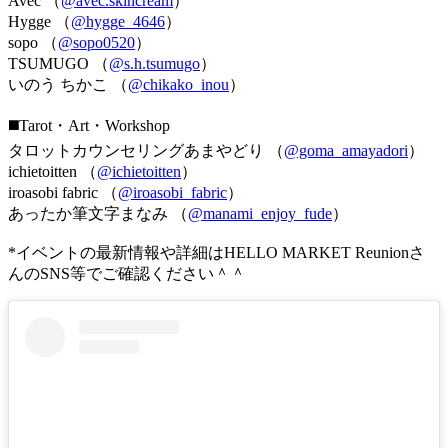
Avec （
@avec.skincream
）
Hygge （
@hygge_4646
）
sopo （
@sopo0520
）
TSUMUGO （
@s.h.tsumugo
）
いのう ちかこ （
@chikako_inou
）
◼️Tarot・Art・Workshop
タロットカウンセリングあまやどり （
@goma_amayadori
）
ichietoitten （
@ichietoitten
）
iroasobi fabric （
@iroasobi_fabric
）
あったか筆文字まなみ （
@manami_enjoy_fude
）
*イベントの最新情報や詳細はHELLO MARKET Reunionさ
んのSNS等でご確認ください＾＾