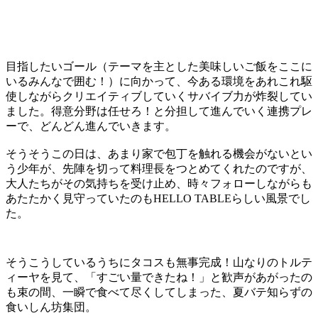
目指したいゴール（テーマを主とした美味しいご飯をここに
いるみんなで囲む！）に向かって、今ある環境をあれこれ駆
使しながらクリエイティブしていくサバイブ力が炸裂してい
ました。得意分野は任せろ！と分担して進んでいく連携プレ
ーで、どんどん進んでいきます。
そうそうこの日は、あまり家で包丁を触れる機会がないとい
う少年が、先陣を切って料理長をつとめてくれたのですが、
大人たちがその気持ちを受け止め、時々フォローしながらも
あたたかく見守っていたのもHELLO TABLEらしい風景でし
た。
そうこうしているうちにタコスも無事完成！山なりのトルテ
ィーヤを見て、「すごい量できたね！」と歓声があがったの
も束の間、一瞬で食べて尽くしてしまった、夏バテ知らずの
食いしん坊集団。