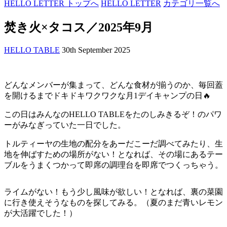
HELLO LETTER トップへ
HELLO LETTER
カテゴリ一覧へ
焚き火×タコス／
2025
年
9
月
HELLO TABLE
30th September 2025
どんなメンバーが集まって、どんな食材が揃うのか、毎回蓋
を開けるまでドキドキワクワクな月1デイキャンプの日🔥
この日はみんなのHELLO TABLEをたのしみきるぞ！のパワ
ーがみなぎっていた一日でした。
トルティーヤの生地の配分をあーだこーだ調べてみたり、生
地を伸ばすための場所がない！となれば、その場にあるテー
ブルをうまくつかって即席の調理台を即席でつくっちゃう。
ライムがない！もう少し風味が欲しい！となれば、裏の菜園
に行き使えそうなものを探してみる。（夏のまだ青いレモン
が大活躍でした！）